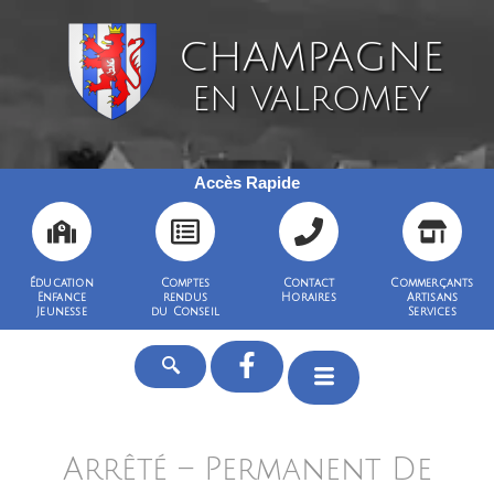
CHAMPAGNE
EN VALROMEY
Accès Rapide
Éducation
Comptes
Contact
Commerçants
Enfance
rendus
Horaires
Artisans
Jeunesse
du Conseil
Services
Arrêté – Permanent De