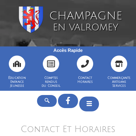
CHAMPAGNE
EN VALROMEY
Accès Rapide
Éducation
Comptes
Contact
Commerçants
Enfance
rendus
Horaires
Artisans
Jeunesse
du Conseil
Services
Contact Et Horaires