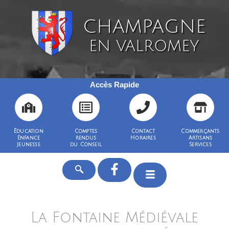
CHAMPAGNE
EN VALROMEY
Accès Rapide
Éducation
Comptes
Contact
Commerçants
Enfance
rendus
Horaires
Artisans
Jeunesse
du Conseil
Services
La Fontaine Médiévale