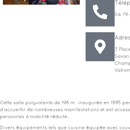
Télé
04 79 
Adre
3 Place
Savari
Champ
Valro
Tarifs location salle poyvalente Champ
Cette salle polyvalente de 198 m² inaugurée en 1995 pe
d’accueillir de nombreuses manifestations et est acces
personnes à mobilité réduite.
Divers équipements tels que cuisine équipée avec cou