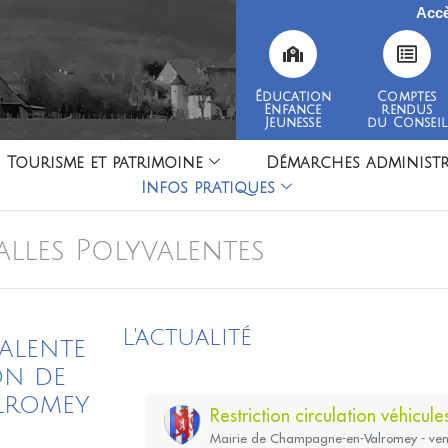
Accè
Éducation
Comptes
Enfance
rendus
Jeunesse
du Conseil
Tourisme et patrimoine
Démarches administr
Infos pratiques
alles Polyvalentes
L'actualité
valente
on de
lromey