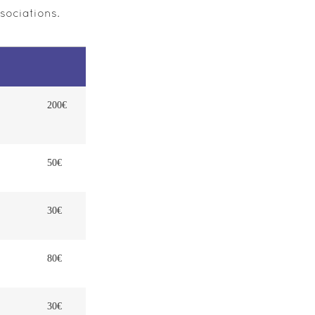
ssociations.
200€
50€
30€
80€
30€