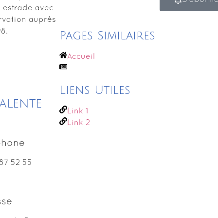
e estrade avec
ervation auprès
8.
Pages Similaires
Accueil
Liens Utiles
valente
Link 1
Link 2
phone
87 52 55
sse