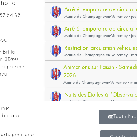
phone
87 64 98
sse
 Brillat
n 01260
agne-en-
mey
agne
rmet
sible aux
verts pour une