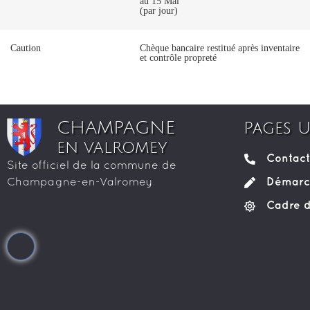
au 15 Mai
(par jour)
Caution
Chèque bancaire restitué après inventaire
et contrôle propreté
CHAMPAGNE
Pages U
EN VALROMEY
Contact
Site officiel de la commune de
Démarch
Champagne-en-Valromey
Cadre d