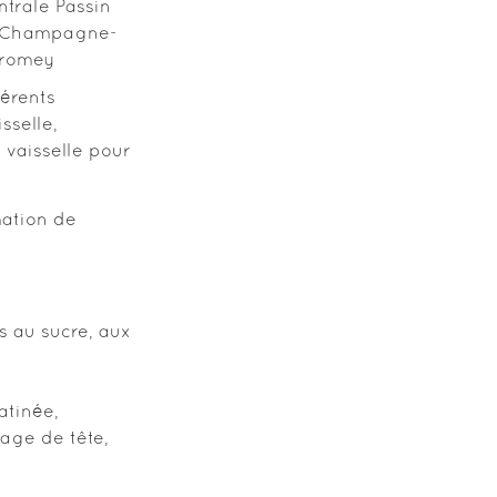
ntrale Passin
 Champagne-
lromey
férents
sselle,
a vaisselle pour
mation de
s au sucre, aux
atinée,
age de tête,