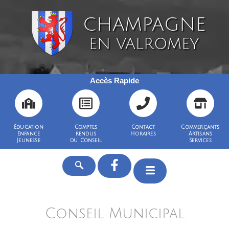
CHAMPAGNE
EN VALROMEY
Accès Rapide
Éducation
Comptes
Contact
Commerçants
Enfance
rendus
Horaires
Artisans
Jeunesse
du Conseil
Services
Conseil Municipal