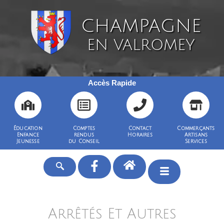
CHAMPAGNE
EN VALROMEY
Accès Rapide
Éducation
Comptes
Contact
Commerçants
Enfance
rendus
Horaires
Artisans
Jeunesse
du Conseil
Services
Arrêtés Et Autres