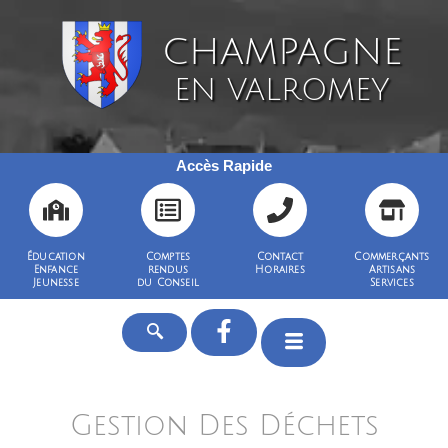
CHAMPAGNE
EN VALROMEY
Accès Rapide
Éducation
Comptes
Contact
Commerçants
Enfance
rendus
Horaires
Artisans
Jeunesse
du Conseil
Services
Gestion Des Déchets