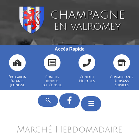
CHAMPAGNE
EN VALROMEY
Accès Rapide
Éducation
Comptes
Contact
Commerçants
Enfance
rendus
Horaires
Artisans
Jeunesse
du Conseil
Services
Marché Hebdomadaire