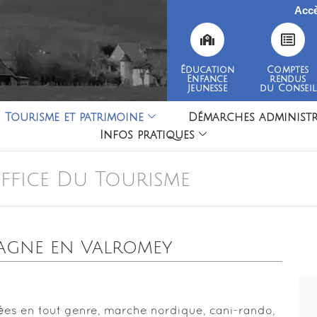
Accè
Éducation
Comptes
Enfance
rendus
Jeunesse
du Conseil
Tourisme et patrimoine
Démarches administr
Infos pratiques
ffice Du Tourisme
agne en Valromey
nées en tout genre, marche nordique, cani-rando,