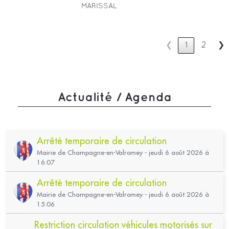
MARISSAL
❮
1
2
❯
Actualité / Agenda