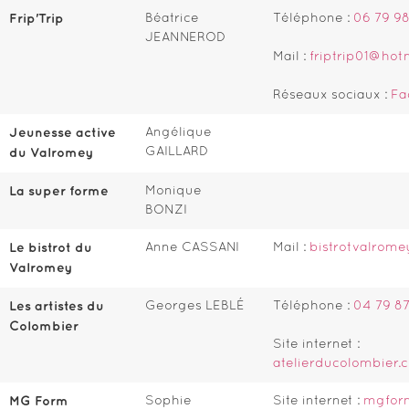
Frip'Trip
Béatrice
Téléphone :
06 79 98
JEANNEROD
Mail :
friptrip01@hot
Réseaux sociaux :
Fa
Jeunesse active
Angélique
GAILLARD
du Valromey
La super forme
Monique
BONZI
Le bistrot du
Anne CASSANI
Mail :
bistrotvalrom
Valromey
Les artistes du
Georges LEBLÉ
Téléphone :
04 79 87
Colombier
Site internet :
atelierducolombier.
MG Form
Sophie
Site internet :
mgfor