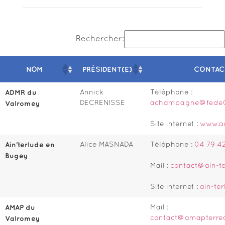
Rechercher:
NOM
PRÉSIDENT(E)
CONTAC
NOM
PRÉSIDENT(E)
CONTAC
ADMR du
Annick
Téléphone :
DECRENISSE
achampagne@fede0
Valromey
Site internet :
www.a
Ain'terlude en
Alice MASNADA
Téléphone :
04 79 42
Bugey
Mail :
contact@ain-te
Site internet :
ain-te
AMAP du
Mail :
contact@amapterrea
Valromey