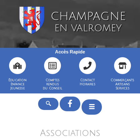
CHAMPAGNE
EN VALROMEY
Accès Rapide
Éducation
Comptes
Contact
Commerçants
Enfance
rendus
Horaires
Artisans
Jeunesse
du Conseil
Services
Associations