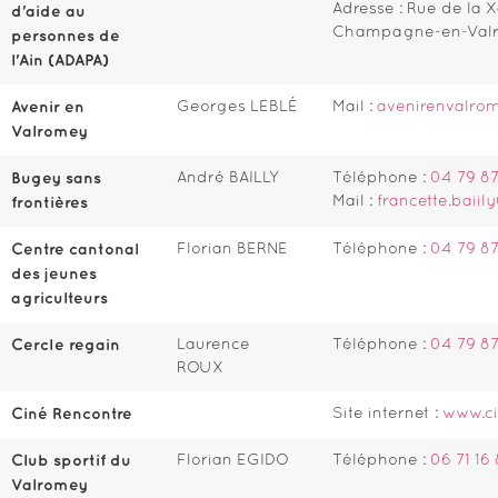
Adresse : Rue de la 
d'aide au
Champagne-en-Val
personnes de
l'Ain (ADAPA)
Avenir en
Georges LEBLÉ
Mail :
avenirenvalrom
Valromey
Bugey sans
André BAILLY
Téléphone :
04 79 87 
Mail :
francette.baii
frontières
Centre cantonal
Florian BERNE
Téléphone :
04 79 87
des jeunes
agriculteurs
Cercle regain
Laurence
Téléphone :
04 79 87
ROUX
Ciné Rencontre
Site internet :
www.ci
Club sportif du
Florian EGIDO
Téléphone :
06 71 16
Valromey