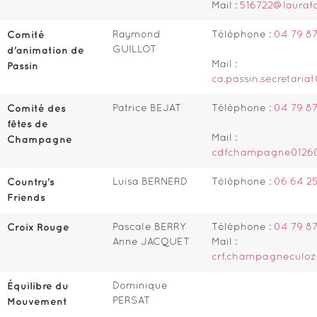
Mail :
516722@laurafo
Comité
Raymond
Téléphone :
04 79 87
GUILLOT
d'animation de
Mail :
Passin
ca.passin.secretaria
Comité des
Patrice BEJAT
Téléphone :
04 79 87
fêtes de
Mail :
Champagne
cdfchampagne0126
Country's
Luisa BERNERD
Téléphone :
06 64 25
Friends
Croix Rouge
Pascale BERRY
Téléphone :
04 79 8
Anne JACQUET
Mail :
crf.champagneculoz
Équilibre du
Dominique
PERSAT
Mouvement