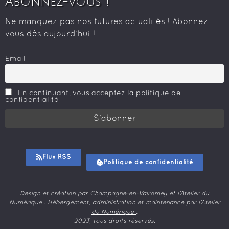
Abonnez-Vous !
Ne manquez pas nos futures actualités ! Abonnez-
vous dès aujourd’hui !
Email
En continuant, vous acceptez la politique de
confidentialité
Flux RSS
Politique de confidentialité
Design et création par
Champagne-en-Valromey
et
l’Atelier du
Numérique
. Hébergement, administration et maintenance par
l’Atelier
du Numérique
.
2023, tous droits réservés.