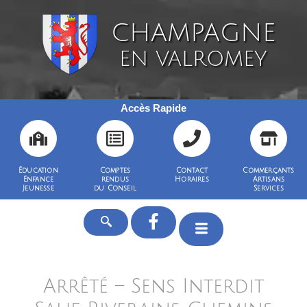
CHAMPAGNE
EN VALROMEY
Accès Rapide
Éducation
Comptes
Contact
Commerçants
Enfance
rendus
Horaires
Artisans
Jeunesse
du Conseil
Services
Arrêté – Sens Interdit