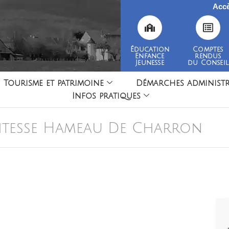
Accè
Éducation
Comptes
Enfance
rendus
Jeunesse
du Conseil
Tourisme et patrimoine
Démarches administr
Infos pratiques
Vitesse Hameau De Charron