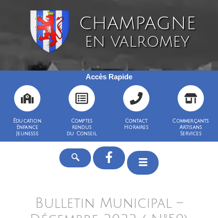
CHAMPAGNE
EN VALROMEY
Accès Rapide
Éducation
Comptes
Contact
Commerçants
Enfance
rendus
Horaires
Artisans
Jeunesse
du Conseil
Services
Bulletin Municipal –