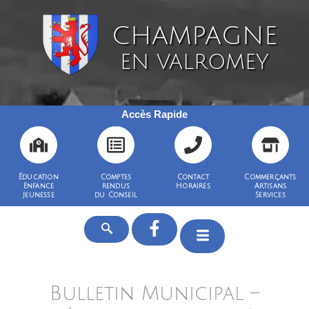
CHAMPAGNE
EN VALROMEY
Accès Rapide
Éducation
Comptes
Contact
Commerçants
Enfance
rendus
Horaires
Artisans
Jeunesse
du Conseil
Services
Bulletin Municipal –