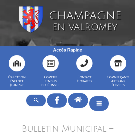
CHAMPAGNE
EN VALROMEY
Accès Rapide
Éducation
Comptes
Contact
Commerçants
Enfance
rendus
Horaires
Artisans
Jeunesse
du Conseil
Services
Bulletin Municipal –