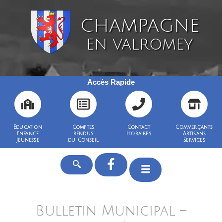
CHAMPAGNE
EN VALROMEY
Accès Rapide
Éducation
Comptes
Contact
Commerçants
Enfance
rendus
Horaires
Artisans
Jeunesse
du Conseil
Services
Bulletin Municipal –