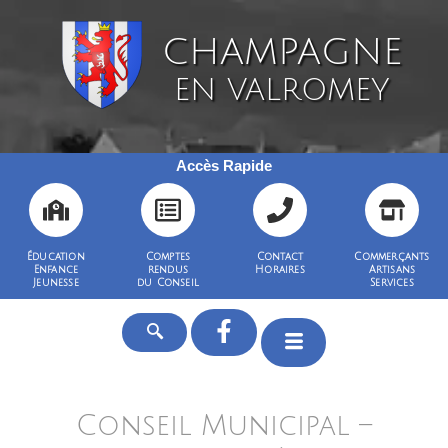
CHAMPAGNE
EN VALROMEY
Accès Rapide
Éducation
Comptes
Contact
Commerçants
Enfance
rendus
Horaires
Artisans
Jeunesse
du Conseil
Services
Conseil Municipal –