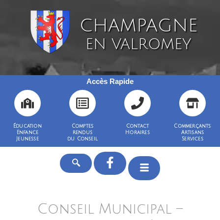
CHAMPAGNE
EN VALROMEY
Accès Rapide
Éducation
Comptes
Contact
Commerçants
Enfance
rendus
Horaires
Artisans
Jeunesse
du Conseil
Services
Conseil Municipal –