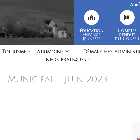
Accè
Éducation
Comptes
Enfance
rendus
Jeunesse
du Conseil
Tourisme et patrimoine
Démarches administr
Infos pratiques
l Municipal – Juin 2023