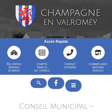
CHAMPAGNE
EN VALROMEY
Accès Rapide
Éducation
Comptes
Contact
Commerçants
Enfance
rendus
Horaires
Artisans
Jeunesse
du Conseil
Services
Conseil Municipal –