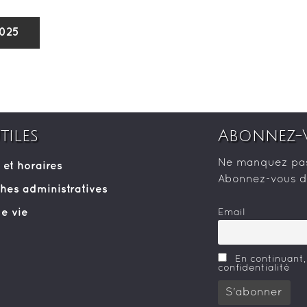
2025
tiles
Abonnez-
Ne manquez pas 
 et horaires
Abonnez-vous dè
es administratives
e vie
Email
En continuant,
confidentialité