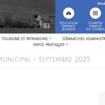
Accè
Éducation
Comptes
Enfance
rendus
Jeunesse
du Conseil
Tourisme et patrimoine
Démarches administr
Infos pratiques
unicipal – Septembre 2025