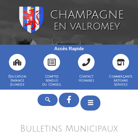
CHAMPAGNE
EN VALROMEY
Accès Rapide
Éducation
Comptes
Contact
Commerçants
Enfance
rendus
Horaires
Artisans
Jeunesse
du Conseil
Services
Bulletins Municipaux