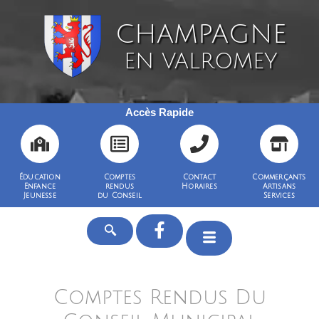
CHAMPAGNE
EN VALROMEY
Accès Rapide
Éducation
Comptes
Contact
Commerçants
Enfance
rendus
Horaires
Artisans
Jeunesse
du Conseil
Services
Comptes Rendus Du